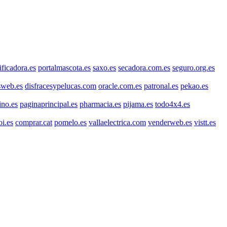
ificadora.es
portalmascota.es
saxo.es
secadora.com.es
seguro.org.es
sweb.es
disfracesypelucas.com
oracle.com.es
patronal.es
pekao.es
ino.es
paginaprincipal.es
pharmacia.es
pijama.es
todo4x4.es
oi.es
comprar.cat
pomelo.es
vallaelectrica.com
venderweb.es
vistt.es