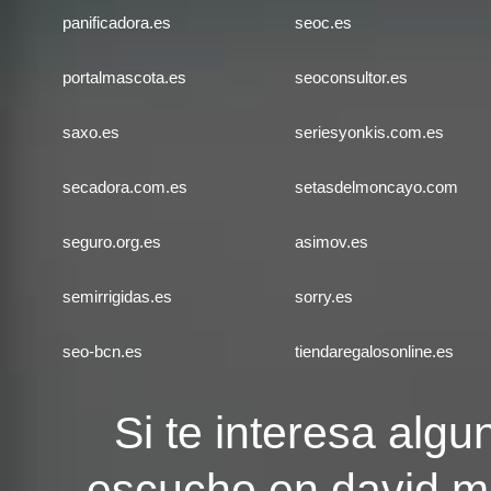
panificadora.es
seoc.es
portalmascota.es
seoconsultor.es
saxo.es
seriesyonkis.com.es
secadora.com.es
setasdelmoncayo.com
seguro.org.es
asimov.es
semirrigidas.es
sorry.es
seo-bcn.es
tiendaregalosonline.es
Si te interesa algu
escucho en
david.m